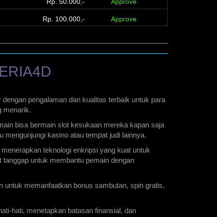
Rp. 50.000,-
Approve
Rp. 100.000,-
Approve
Rp. 100.000,-
Approve
Rp. 60.000,-
Approve
ERIA4D
Rp. 3.000.000,-
Approve
Rp. 200.000,-
Approve
r dengan pengalaman dan kualitas terbaik untuk para
Rp. 80.000,-
Approve
g menarik.
emain bisa bermain slot kesukaan mereka kapan saja
u mengunjungi kasino atau tempat judi lainnya.
 menerapkan teknologi enkripsi yang kuat untuk
pat tanggap untuk membantu pemain dengan
an untuk memanfaatkan bonus sambutan, spin gratis,
hati-hati, menetapkan batasan finansial, dan