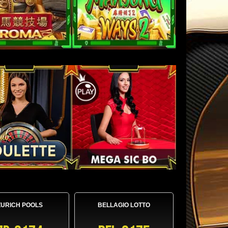
BELLAGIO LOTTO
GRAND DIAMOND
TOT