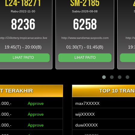
SM-2185
ZP-2174
Sabtu-2026-08-08
Sabtu-2026-08-08
6258
0261
http://www.sandsmacaopools.com
http://www.livezurichpools.com
htt
01:30(T) - 01:45(B)
19:30(T) - 00:00(B)
00
LIHAT PAITO
LIHAT PAITO
IT TERAKHIR
TOP 10 TRA
.000,-
Approve
max7XXXXX
.000,-
Approve
wijiXXXXX
.000,-
Approve
duwiXXXXX