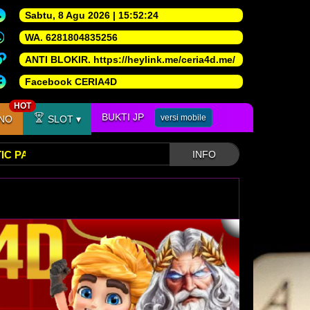
Sabtu
, 8 Agu 2026
|
15
:
52
:
25
WA.
6281804835256
ANTI BLOKIR.
https://heylink.me/ceria4d.me/
Facebook CERIA4D
HOT
BUKTI JP
versi mobile
NO
SLOT
ULAR | WA AKTIF : +62 818 0483 5256 | LINK TERBARU :
INFO